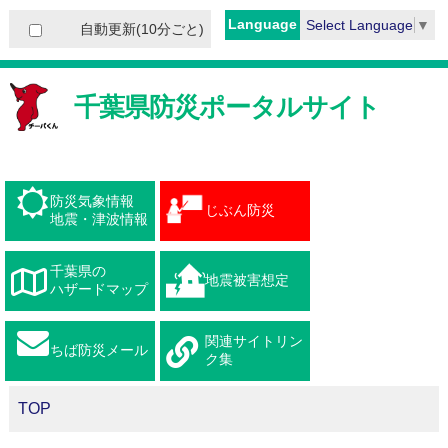
Language
Select Language
▼
自動更新(10分ごと)
千葉県防災ポータルサイト
防災気象情報
じぶん防災
地震・津波情報
千葉県の
地震被害想定
ハザードマップ
関連サイトリン
ちば防災メール
ク集
TOP