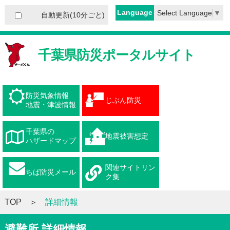
Language
Select Language
▼
自動更新(10分ごと)
千葉県防災ポータルサイト
防災気象情報
じぶん防災
地震・津波情報
千葉県の
地震被害想定
ハザードマップ
関連サイトリン
ちば防災メール
ク集
TOP
詳細情報
避難所 詳細情報