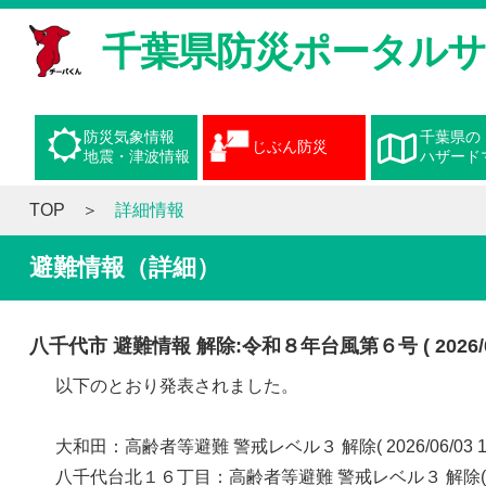
千葉県防災ポータル
防災気象情報
千葉県の
じぶん防災
地震・津波情報
ハザード
TOP
詳細情報
避難情報（詳細）
八千代市 避難情報 解除:令和８年台風第６号 ( 2026/06/0
以下のとおり発表されました。
大和田：高齢者等避難 警戒レベル３ 解除( 2026/06/03 1
八千代台北１６丁目：高齢者等避難 警戒レベル３ 解除( 2026