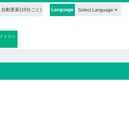
自動更新(10分ごと)
Language
Select Language
▼
イトリン