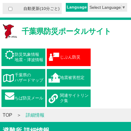
Language
Select Language
▼
自動更新(10分ごと)
千葉県防災ポータルサイト
防災気象情報
じぶん防災
地震・津波情報
千葉県の
地震被害想定
ハザードマップ
関連サイトリン
ちば防災メール
ク集
TOP
詳細情報
避難所 詳細情報