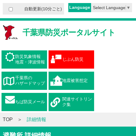
Language
Select Language
▼
自動更新(10分ごと)
千葉県防災ポータルサイト
防災気象情報
じぶん防災
地震・津波情報
千葉県の
地震被害想定
ハザードマップ
関連サイトリン
ちば防災メール
ク集
TOP
詳細情報
避難所 詳細情報