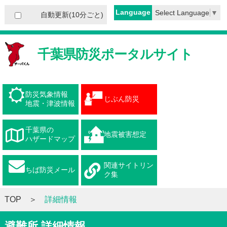
Language
Select Language
▼
自動更新(10分ごと)
千葉県防災ポータルサイト
防災気象情報
じぶん防災
地震・津波情報
千葉県の
地震被害想定
ハザードマップ
関連サイトリン
ちば防災メール
ク集
TOP
詳細情報
避難所 詳細情報