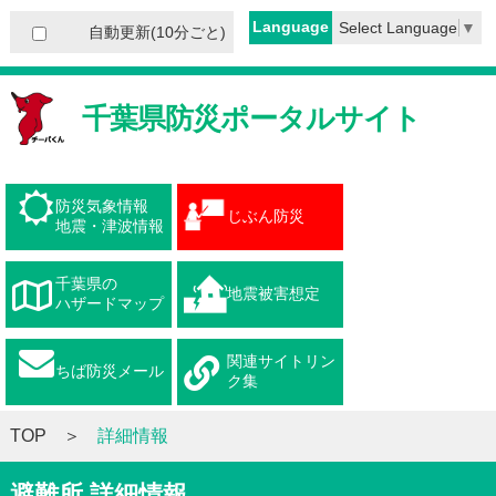
Language
Select Language
▼
自動更新(10分ごと)
千葉県防災ポータルサイト
防災気象情報
じぶん防災
地震・津波情報
千葉県の
地震被害想定
ハザードマップ
関連サイトリン
ちば防災メール
ク集
TOP
詳細情報
避難所 詳細情報