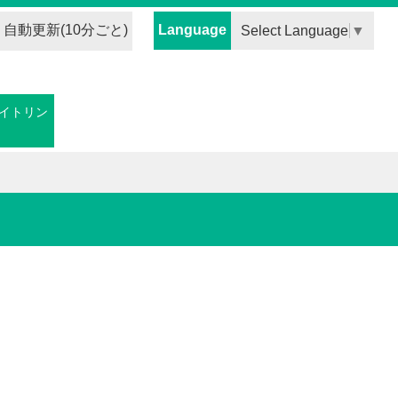
自動更新(10分ごと)
Language
Select Language
▼
イトリン