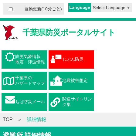
Language
Select Language
▼
自動更新(10分ごと)
千葉県防災ポータルサイト
防災気象情報
じぶん防災
地震・津波情報
千葉県の
地震被害想定
ハザードマップ
関連サイトリン
ちば防災メール
ク集
TOP
詳細情報
避難所 詳細情報