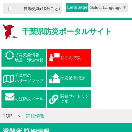
Language
Select Language
▼
自動更新(10分ごと)
千葉県防災ポータルサイト
防災気象情報
じぶん防災
地震・津波情報
千葉県の
地震被害想定
ハザードマップ
関連サイトリン
ちば防災メール
ク集
TOP
詳細情報
避難所 詳細情報