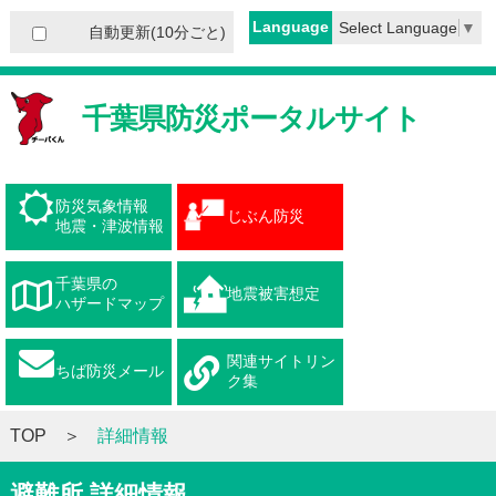
Language
Select Language
▼
自動更新(10分ごと)
千葉県防災ポータルサイト
防災気象情報
じぶん防災
地震・津波情報
千葉県の
地震被害想定
ハザードマップ
関連サイトリン
ちば防災メール
ク集
TOP
詳細情報
避難所 詳細情報