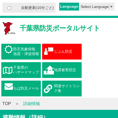
Language
Select Language
▼
自動更新(10分ごと)
千葉県防災ポータルサイト
防災気象情報
じぶん防災
地震・津波情報
千葉県の
地震被害想定
ハザードマップ
関連サイトリン
ちば防災メール
ク集
TOP
詳細情報
避難情報（詳細）