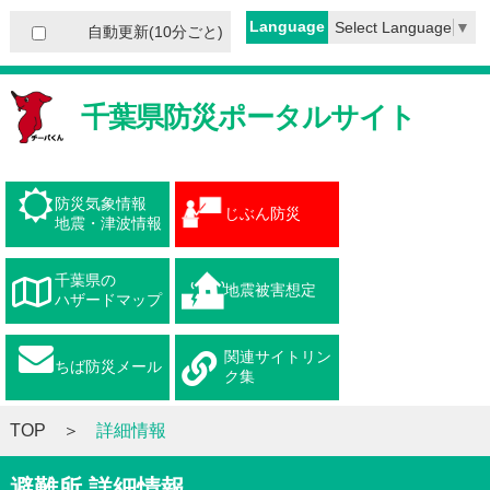
Language
Select Language
▼
自動更新(10分ごと)
千葉県防災ポータルサイト
防災気象情報
じぶん防災
地震・津波情報
千葉県の
地震被害想定
ハザードマップ
関連サイトリン
ちば防災メール
ク集
TOP
詳細情報
避難所 詳細情報