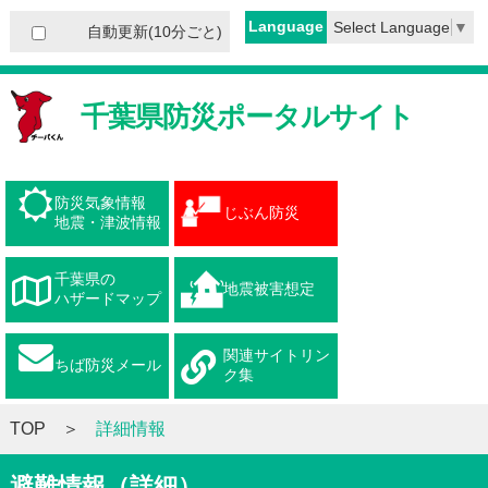
Language
Select Language
▼
自動更新(10分ごと)
千葉県防災ポータルサイト
防災気象情報
じぶん防災
地震・津波情報
千葉県の
地震被害想定
ハザードマップ
関連サイトリン
ちば防災メール
ク集
TOP
詳細情報
避難情報（詳細）