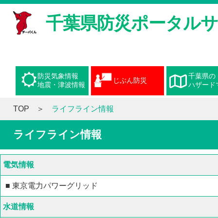
千葉県防災ポータル
防災気象情報
千葉県の
じぶん防災
地震・津波情報
ハザード
TOP
ライフライン情報
ライフライン情報
電気情報
■ 東京電力パワーグリッド
水道情報