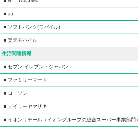
■ NTT DoCoMo
■ au
■ ソフトバンク(モバイル)
■ 楽天モバイル
生活関連情報
■ セブン-イレブン・ジャパン
■ ファミリーマート
■ ローソン
■ デイリーヤマザキ
■ イオンリテール（イオングループの総合スーパー事業部門