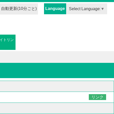
自動更新(10分ごと)
Language
Select Language
▼
イトリン
リンク