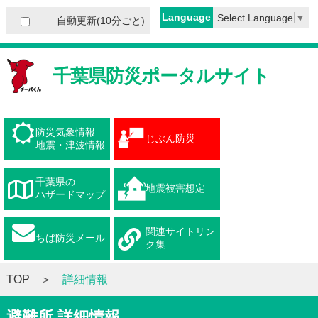
Language
Select Language
▼
自動更新(10分ごと)
千葉県防災ポータルサイト
防災気象情報
じぶん防災
地震・津波情報
千葉県の
地震被害想定
ハザードマップ
関連サイトリン
ちば防災メール
ク集
TOP
詳細情報
避難所 詳細情報