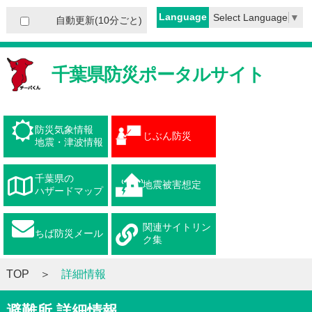
Language
Select Language
▼
自動更新(10分ごと)
千葉県防災ポータルサイト
防災気象情報
じぶん防災
地震・津波情報
千葉県の
地震被害想定
ハザードマップ
関連サイトリン
ちば防災メール
ク集
TOP
詳細情報
避難所 詳細情報