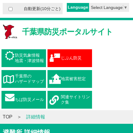
Language
Select Language
▼
自動更新(10分ごと)
千葉県防災ポータルサイト
防災気象情報
じぶん防災
地震・津波情報
千葉県の
地震被害想定
ハザードマップ
関連サイトリン
ちば防災メール
ク集
TOP
詳細情報
避難所 詳細情報