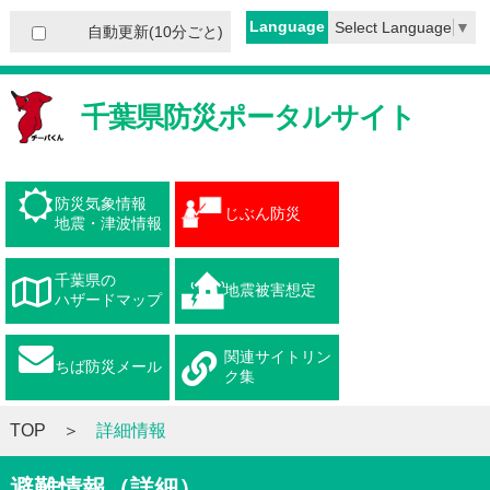
Language
Select Language
▼
自動更新(10分ごと)
千葉県防災ポータルサイト
防災気象情報
じぶん防災
地震・津波情報
千葉県の
地震被害想定
ハザードマップ
関連サイトリン
ちば防災メール
ク集
TOP
詳細情報
避難情報（詳細）