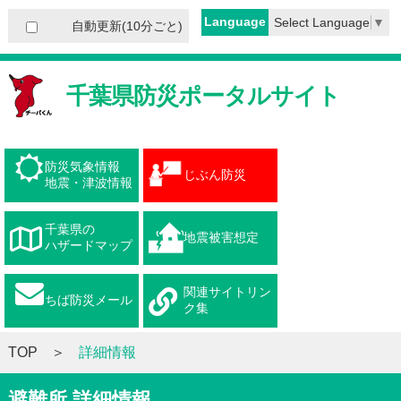
Language
Select Language
▼
自動更新(10分ごと)
千葉県防災ポータルサイト
防災気象情報
じぶん防災
地震・津波情報
千葉県の
地震被害想定
ハザードマップ
関連サイトリン
ちば防災メール
ク集
TOP
詳細情報
避難所 詳細情報