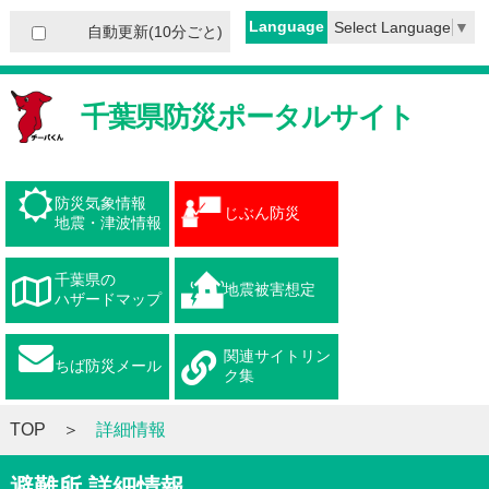
Language
Select Language
▼
自動更新(10分ごと)
千葉県防災ポータルサイト
防災気象情報
じぶん防災
地震・津波情報
千葉県の
地震被害想定
ハザードマップ
関連サイトリン
ちば防災メール
ク集
TOP
詳細情報
避難所 詳細情報