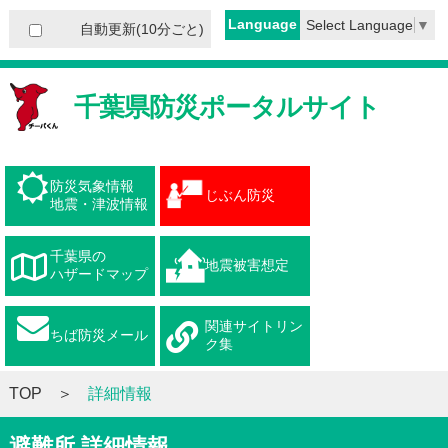
Language
Select Language
▼
自動更新(10分ごと)
千葉県防災ポータルサイト
防災気象情報
じぶん防災
地震・津波情報
千葉県の
地震被害想定
ハザードマップ
関連サイトリン
ちば防災メール
ク集
TOP
詳細情報
避難所 詳細情報