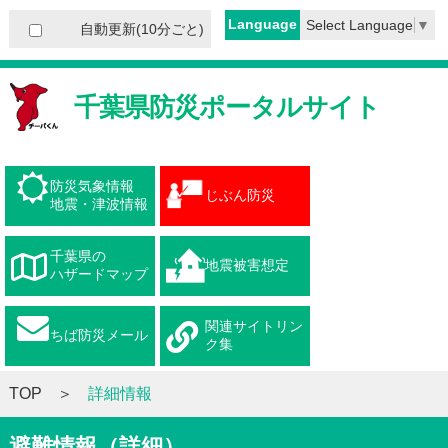
Language
Select Language
▼
自動更新(10分ごと)
千葉県防災ポータルサイト
防災気象情報
じぶん防災
地震・津波情報
千葉県の
地震被害想定
ハザードマップ
関連サイトリン
ちば防災メール
ク集
TOP
詳細情報
避難情報（詳細）