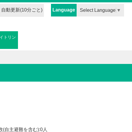
自動更新(10分ごと)
Language
Select Language
▼
イトリン
人数(自主避難を含む):0人