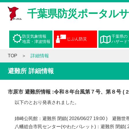
千葉県防災ポータル
防災気象情報
千葉県の
じぶん防災
地震・津波情報
ハザード
TOP
詳細情報
避難所 詳細情報
市原市 避難所情報 :令和８年台風第７号、第８号 ( 2026/0
以下のとおり発表されました。
姉崎公民館：避難所 閉鎖( 2026/06/27 19:00 ) 
八幡総合市民センター(やわたパレット)：避難所 閉鎖( 2026