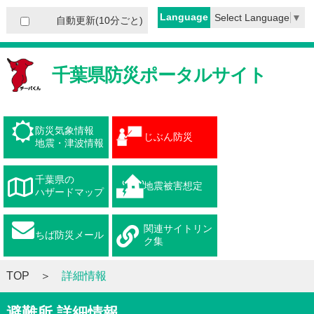
Language
Select Language
▼
自動更新(10分ごと)
千葉県防災ポータルサイト
防災気象情報
じぶん防災
地震・津波情報
千葉県の
地震被害想定
ハザードマップ
関連サイトリン
ちば防災メール
ク集
TOP
詳細情報
避難所 詳細情報