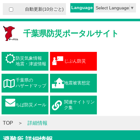
Language
Select Language
▼
自動更新(10分ごと)
千葉県防災ポータルサイト
防災気象情報
じぶん防災
地震・津波情報
千葉県の
地震被害想定
ハザードマップ
関連サイトリン
ちば防災メール
ク集
TOP
詳細情報
避難所 詳細情報