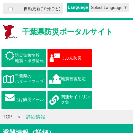
Language
Select Language
▼
自動更新(10分ごと)
千葉県防災ポータルサイト
防災気象情報
じぶん防災
地震・津波情報
千葉県の
地震被害想定
ハザードマップ
関連サイトリン
ちば防災メール
ク集
TOP
詳細情報
避難情報（詳細）