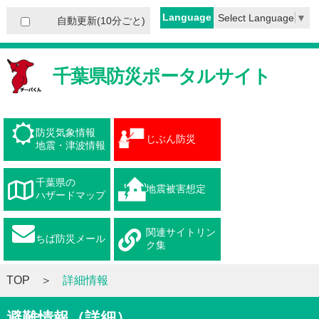
Language
Select Language
▼
自動更新(10分ごと)
千葉県防災ポータルサイト
防災気象情報
じぶん防災
地震・津波情報
千葉県の
地震被害想定
ハザードマップ
関連サイトリン
ちば防災メール
ク集
TOP
詳細情報
避難情報（詳細）