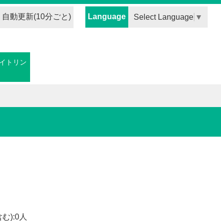
自動更新(10分ごと)
Language
Select Language
▼
イトリン
む):0人