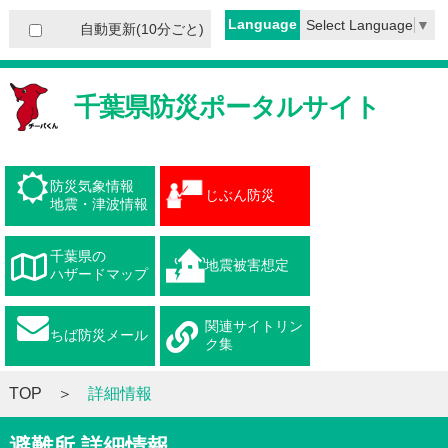
Language
Select Language
▼
自動更新(10分ごと)
千葉県防災ポータルサイト
防災気象情報
じぶん防災
地震・津波情報
千葉県の
地震被害想定
ハザードマップ
関連サイトリン
ちば防災メール
ク集
TOP
詳細情報
避難所 詳細情報