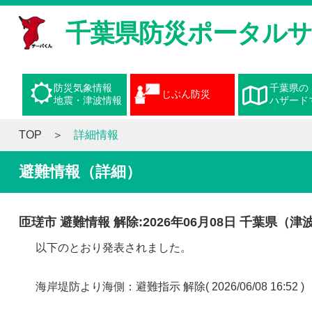
千葉県防災ポータル
防災気象情報
千葉県の
じぶん防災
地震・津波情報
ハザード
TOP
詳細情報
避難情報（詳細）
匝瑳市 避難情報 解除:2026年06月08日 千葉県（津波注意報）
以下のとおり発表されました。
海岸堤防より海側：避難指示 解除( 2026/06/08 16:52