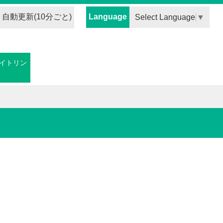
自動更新(10分ごと)
Language
Select Language
▼
イトリン