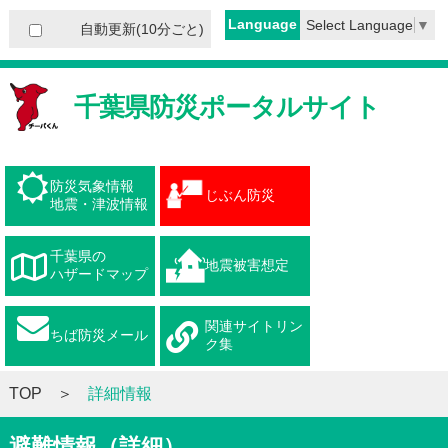
Language
Select Language
▼
自動更新(10分ごと)
千葉県防災ポータルサイト
防災気象情報
じぶん防災
地震・津波情報
千葉県の
地震被害想定
ハザードマップ
関連サイトリン
ちば防災メール
ク集
TOP
詳細情報
避難情報（詳細）